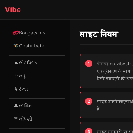
Vibe
साइट नियम
Bongacams
Chaturbate
🔥
લોકપ્રિય
पोर्टल gu.vibestrea
एकत्रीकरण के साथ एक
✨
નવું
ऐसी सामग्री को अपने
#
ટૅગ્સ
साइट उपयोगकर्ताओं क
👤
લૉગિન
हैं।
✏️
નોંધણી
साइट सामग्री या स